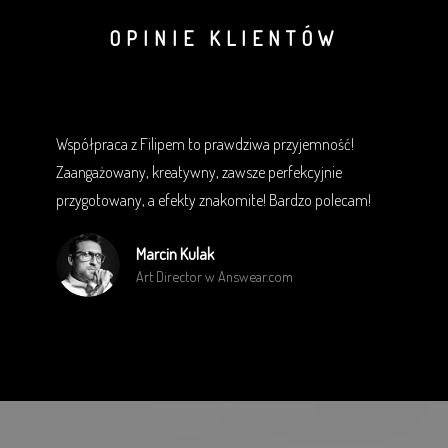
OPINIE KLIENTÓW
Współpracuję z NeonCup od kilku miesięcy. Realizują dla
mnie i moich klientów filmy reklamowe i promocyjne pod
kampanie w mediach społecznościowych. Dotychczasowe
wrażenia: dobra organizacja pracy, duża wiedza i
doświadczenie oraz kreatywne podejście do materiału
filmowego. Widać, że praca z kamerą to ich pasja.
Łukasz Piotrowski
właściciel agencji reklamowej SEMFLEX