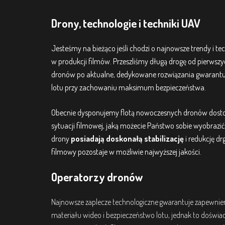
Drony, technologie i techniki UAV
Jesteśmy na bieżąco jeśli chodzi o najnowsze trendy i t
w produkcji filmów. Przeszliśmy długą drogę od pierwsz
dronów po aktualne, dedykowane rozwiązania gwarant
lotu przy zachowaniu maksimum bezpieczeństwa.
Obecnie dysponujemy flotą nowoczesnych dronów dost
sytuacji filmowej, jaką możecie Państwo sobie wyobrazi
drony
posiadają doskonałą stabilizację
i redukcję dr
filmowy pozostaje w możliwie najwyższej jakości.
Operatorzy dronów
Najnowsze zaplecze technologiczne gwarantuje zapewnien
materiału wideo i bezpieczeństwo lotu, jednak to doświa