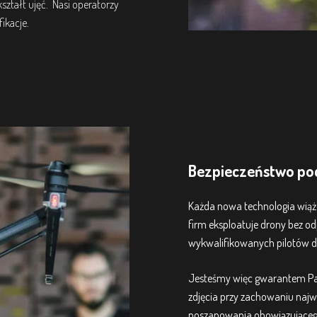
ztałt ujęć. Nasi operatorzy
ikacje.
Bezpieczeństwo po
Każda nowa technologia wiąże
firm eksploatuje drony bez od
wykwalifikowanych pilotów d
Jesteśmy więc gwarantem Pa
zdjęcia przy zachowaniu naj
poszanowania obowiązująceg