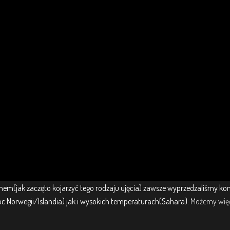
onem(jak zaczęto kojarzyć tego rodzaju ujęcia) zawsze wyprzedzaliśmy ko
noc Norwegii/Islandia) jak i wysokich temperaturach(Sahara).
Możemy wię