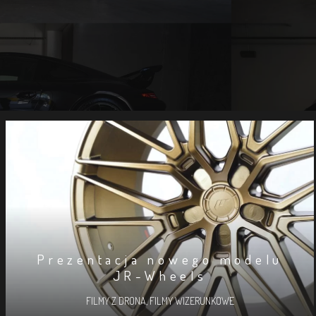
Prezentacja nowego modelu
JR-Wheels
FILMY Z DRONA
,
FILMY WIZERUNKOWE