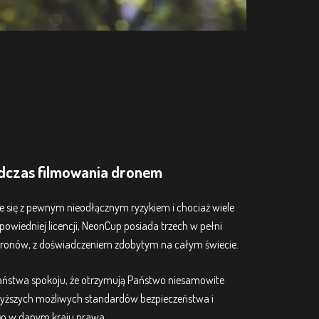
dczas filmowania dronem
 się z pewnym nieodłącznym ryzykiem i chociaż wiele
powiedniej licencji, NeonCup posiada trzech w pełni
ronów, z doświadczeniem zdobytym na całym świecie.
ństwa spokoju, że otrzymują Państwo niesamowite
wyższych możliwych standardów bezpieczeństwa i
o w danym kraju prawa.