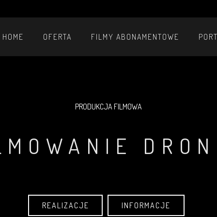
HOME
OFERTA
FILMY ABONAMENTOWE
POR
POSTPRODUKCJA, EDYCJA WIDEO
FILMY MOTORYZACYJNE
FILMY KORPORACYJNE
FOTOGRAFIA ARCHITEKTURY
PRODUKCJA FILMOWA
LMOWANIE DRO
REALIZACJE
INFORMACJE