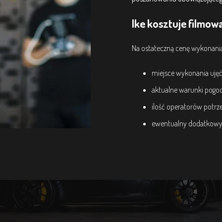
Ike kosztuje filmo
Na ostateczną cenę wykonani
miejsce wykonania ujęć
aktualne warunki pog
ilość operatorów potr
ewentualny dodatkowy s