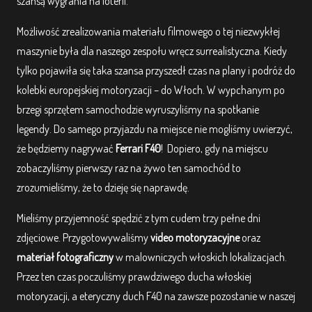
szansą wygrania na loterii.
Możliwość zrealizowania materiału filmowego o tej niezwykłej
maszynie była dla naszego zespołu wręcz surrealistyczna.
Kiedy
tylko pojawiła się taka szansa przyszedł czas na plany i podróż do
kolebki europejskiej motoryzacji – do Włoch. W wypchanym po
brzegi sprzętem samochodzie wyruszyliśmy na spotkanie
legendy. Do samego przyjazdu na miejsce nie mogliśmy uwierzyć,
że będziemy nagrywać
Ferrari F40
! Dopiero, gdy na miejscu
zobaczyliśmy pierwszy raz na żywo ten samochód to
zrozumieliśmy, że to dzieję się naprawdę.
Mieliśmy przyjemność spędzić z tym cudem trzy pełne dni
zdjęciowe. Przygotowywaliśmy
video motoryzacyjne
oraz
materiał fotograficzny
w malowniczych włoskich lokalizacjach.
Przez ten czas poczuliśmy prawdziwego ducha włoskiej
motoryzacji, a eteryczny duch F40 na zawsze pozostanie w naszej