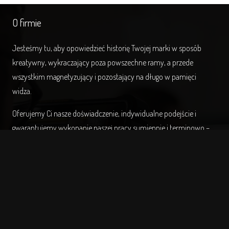
O firmie
Jesteśmy tu, aby opowiedzieć historię Twojej marki w sposób
kreatywny, wykraczający poza powszechne ramy, a przede
wszystkim magnetyzujący i pozostający na długo w pamięci
widza.
Oferujemy Ci nasze doświadczenie, indywidualne podejście i
gwarantujemy wykonanie naszej pracy sumiennie i terminowo –
NeonCup Studio.
Ostatnie realizacje
>
Historia firmy LED Labs
>
Prezentacja Mercedesa AMG GT-R